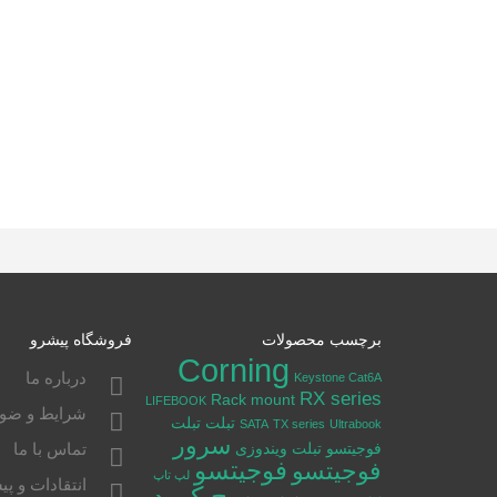
برچسب محصولات
فروشگاه پیشرو
Corning
درباره ما
Keystone Cat6A
RX series
Rack mount
LIFEBOOK
شرایط و ضوا
تبلت
تبلت
SATA
TX series
Ultrabook
سرور
فوجیتسو
تبلت ویندوزی
تماس با ما
فوجیتسو
فوجیتسو
لپ تاپ
انتقادات و پی