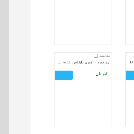
مقایسه
پچ کورد ۱۰ متری داپلکس LC به LC
0تومان