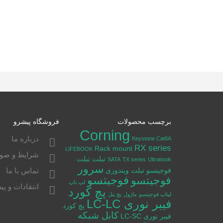
برچسب محصولات
فروشگاه پیشرو
Corning
درباره ما
Keystone Cat6A
RX series
Rack mount
LIFEBOOK
شرایط و ضوا
تبلت
تبلت
SATA
TX series
Ultrabook
سرور
فوجیتسو
تبلت ویندوزی
تماس با ما
فوجیتسو
فوجیتسو
لپ تاپ
انتقادات و پی
پچ کورد
لپتاپ فوجیتسو
ماژول
پچ پنل
فیبر نوری LC-LC
پچ کورد
کابل شبکه
فیبر نوری LC-SC