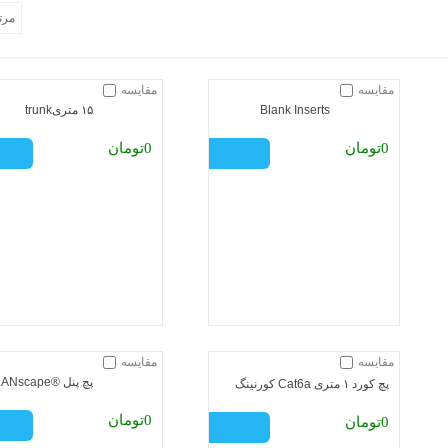
مقایسه
مقایسه
Blank Inserts
۱۵ متریtrunk
0تومان
0تومان
مقایسه
مقایسه
پچ پنل ®LANscape
پچ کورد ۱ متری Cat6a کورنینگ
0تومان
0تومان