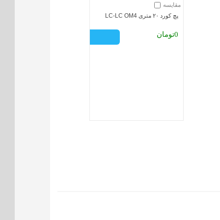
مقایسه
پچ کورد ۲۰ متری LC-LC OM4
0تومان